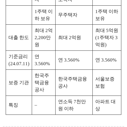
1주택 이
1주택 이하
무주택자
하 보유
보유
최대 2억
최대 5억원
대출 한도
2,200만
최대 2억원
(1주택자 3
원
억원)
기준금리
연
연 3.560%
연 3.560%
(24.07.11)
3.560%
한국주
한국주택금융
서울보증
보증 기관
택금융
공사
보험
공사
연소득 7천만
아파트 대
특징
–
원 이하
상