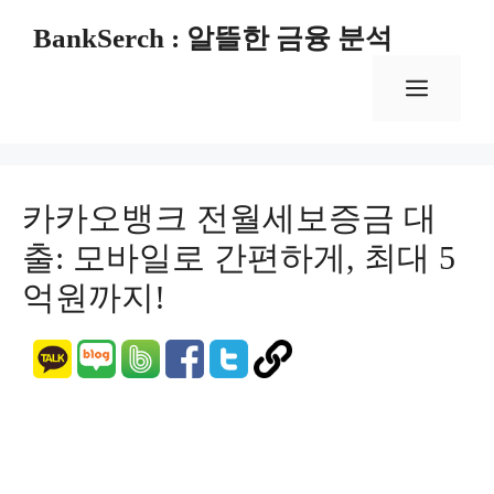
컨
BankSerch : 알뜰한 금융 분석
텐
츠
메
로
건
너
뉴
뛰
기
카카오뱅크 전월세보증금 대
출: 모바일로 간편하게, 최대 5
억원까지!