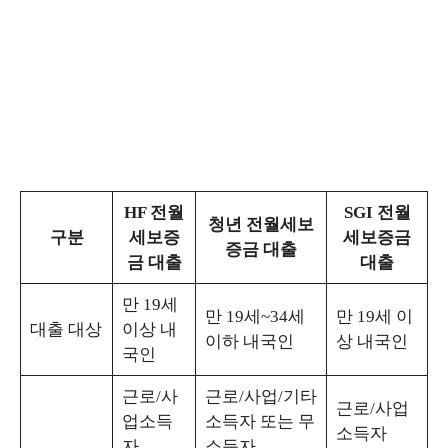
HF 전월
SGI 전월
청년 전월세보
구분
세보증
세보증금
증금 대출
금 대출
대출
만 19세
만 19세~34세
만 19세 이
대출 대상
이상 내
이하 내국인
상 내국인
국인
근로/사
근로/사업/기타
근로/사업
업소득
소득자 또는 무
소득자
자
소득자