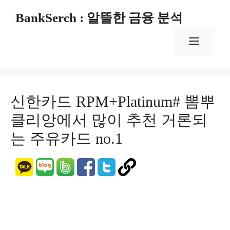
컨
BankSerch : 알뜰한 금융 분석
텐
츠
메
로
건
너
뉴
뛰
기
신한카드 RPM+Platinum# 뽐뿌
클리앙에서 많이 추천 거론되
는 주유카드 no.1