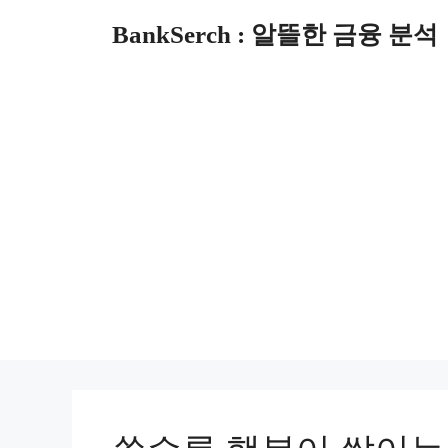
컨
BankSerch : 알뜰한 금융 분석
텐
츠
로
건
너
뛰
기